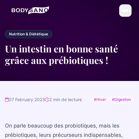
DIÉTÉTIQUE
Nutrition & Diététique
La Méthode BodySano
Un intestin en bonne santé
Calories par activité
grâce aux prébiotiques !
Calories par aliment
My BodySano
ESTHÉTIQUE
07 February 2023
2 min de lecture
#Hiver
#Digestion
Soins esthétiques
Infrathérapie (Sauna Japonais)
On parle beaucoup des probiotiques, mais les
COMPLÉMENTS
prébiotiques, leurs précurseurs indispensables,