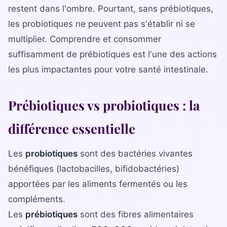
La gamme complète
restent dans l'ombre. Pourtant, sans prébiotiques,
La Diet Box
les probiotiques ne peuvent pas s'établir ni se
multiplier. Comprendre et consommer
BLOGSANO
suffisamment de prébiotiques est l'une des actions
Magazine
les plus impactantes pour votre santé intestinale.
Minimag
Prébiotiques vs probiotiques : la
Recettes
différence essentielle
FRANCHISE
Devenez franchisé(e)
Les
probiotiques
sont des bactéries vivantes
Reconversion professionnelle
bénéfiques (lactobacilles, bifidobactéries)
apportées par les aliments fermentés ou les
Nos centres
compléments.
Les
prébiotiques
Contact
sont des fibres alimentaires