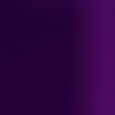
La gamme complète
La Diet Box
BLOGSANO
Magazine
Minimag
Recettes
FRANCHISE
Devenez franchisé(e)
Reconversion professionnelle
Nos centres
Contact