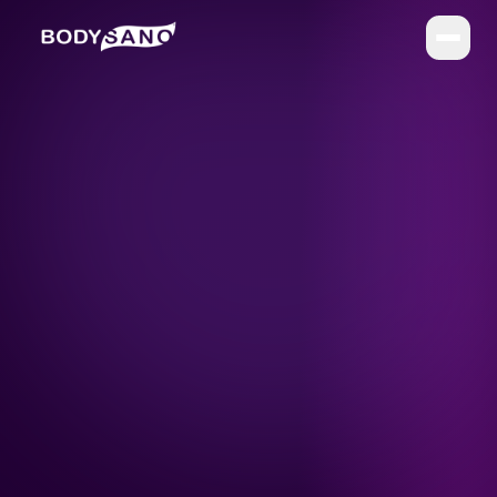
DIÉTÉTIQUE
La Méthode BodySano
Calories par activité
Calories par aliment
My BodySano
ESTHÉTIQUE
Soins esthétiques
Infrathérapie (Sauna Japonais)
COMPLÉMENTS