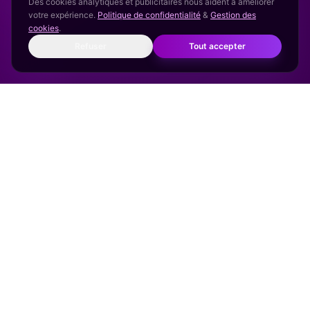
Des cookies analytiques et publicitaires nous aident à améliorer
votre expérience.
Politique de confidentialité
&
Gestion des
cookies
.
Refuser
Tout accepter
NOTRE MÉTHODE
Découvrez la
Méthode
BodySano
Une approche globale et personnalisée pour
perdre du poids facilement et durablement —
sans frustration, sans régime draconien.