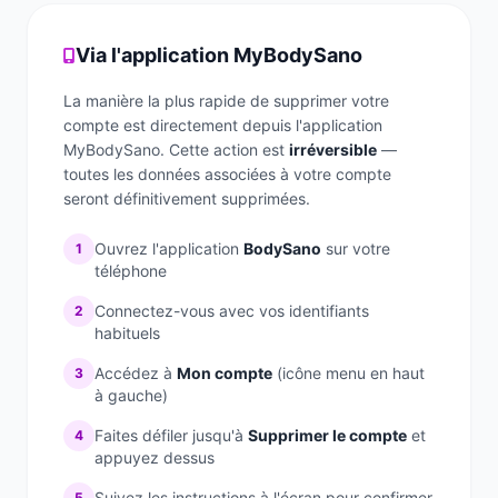
La gamme complète
La Diet Box
Via l'application MyBodySano
La manière la plus rapide de supprimer votre
BLOGSANO
compte est directement depuis l'application
Magazine
MyBodySano. Cette action est
irréversible
—
toutes les données associées à votre compte
Minimag
seront définitivement supprimées.
Recettes
Ouvrez l'application
BodySano
sur votre
1
téléphone
FRANCHISE
Connectez-vous avec vos identifiants
2
Devenez franchisé(e)
habituels
Reconversion professionnelle
Accédez à
Mon compte
(icône menu en haut
3
à gauche)
Nos centres
Faites défiler jusqu'à
Supprimer le compte
et
4
appuyez dessus
Contact
Suivez les instructions à l'écran pour confirmer
5