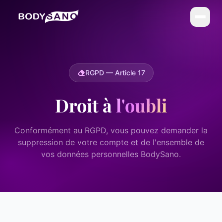
DIÉTÉTIQUE
La Méthode BodySano
RGPD — Article 17
Calories par activité
Droit à
l'oubli
Calories par aliment
My BodySano
Conformément au RGPD, vous pouvez demander la
suppression de votre compte et de l'ensemble de
ESTHÉTIQUE
vos données personnelles BodySano.
Soins esthétiques
Infrathérapie (Sauna Japonais)
COMPLÉMENTS