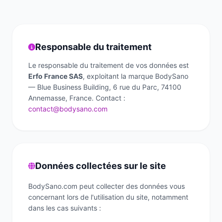
La gamme complète
La Diet Box
Responsable du traitement
BLOGSANO
Magazine
Le responsable du traitement de vos données est
Erfo France SAS
, exploitant la marque BodySano
Minimag
— Blue Business Building, 6 rue du Parc, 74100
Annemasse, France. Contact :
Recettes
contact@bodysano.com
FRANCHISE
Devenez franchisé(e)
Reconversion professionnelle
Données collectées sur le site
BodySano.com peut collecter des données vous
Nos centres
concernant lors de l'utilisation du site, notamment
dans les cas suivants :
Contact