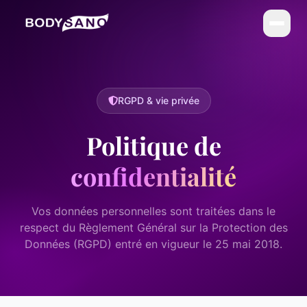
DIÉTÉTIQUE
La Méthode BodySano
RGPD & vie privée
Calories par activité
Politique de
Calories par aliment
confidentialité
My BodySano
ESTHÉTIQUE
Vos données personnelles sont traitées dans le
Soins esthétiques
respect du Règlement Général sur la Protection des
Données (RGPD) entré en vigueur le 25 mai 2018.
Infrathérapie (Sauna Japonais)
COMPLÉMENTS