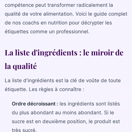
La gamme complète
compétence peut transformer radicalement la
La Diet Box
qualité de votre alimentation. Voici le guide complet
de nos coachs en nutrition pour décrypter les
BLOGSANO
étiquettes comme un professionnel.
Magazine
Minimag
La liste d'ingrédients : le miroir de
Recettes
la qualité
FRANCHISE
La liste d'ingrédients est la clé de voûte de toute
Devenez franchisé(e)
étiquette. Les règles à connaître :
Reconversion professionnelle
Ordre décroissant :
les ingrédients sont listés
du plus abondant au moins abondant. Si le
Nos centres
sucre est en deuxième position, le produit est
Contact
très sucré.