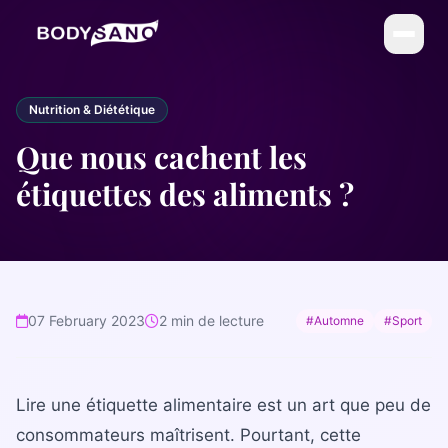
DIÉTÉTIQUE
Nutrition & Diététique
La Méthode BodySano
Que nous cachent les
Calories par activité
étiquettes des aliments ?
Calories par aliment
My BodySano
ESTHÉTIQUE
07 February 2023
2 min de lecture
#Automne
#Sport
Soins esthétiques
Infrathérapie (Sauna Japonais)
Lire une étiquette alimentaire est un art que peu de
COMPLÉMENTS
consommateurs maîtrisent. Pourtant, cette