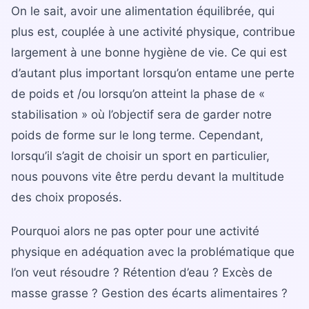
La gamme complète
On le sait, avoir une alimentation équilibrée, qui
La Diet Box
plus est, couplée à une activité physique, contribue
largement à une bonne hygiène de vie. Ce qui est
BLOGSANO
d’autant plus important lorsqu’on entame une perte
Magazine
de poids et /ou lorsqu’on atteint la phase de «
Minimag
stabilisation » où l’objectif sera de garder notre
poids de forme sur le long terme. Cependant,
Recettes
lorsqu’il s’agit de choisir un sport en particulier,
nous pouvons vite être perdu devant la multitude
FRANCHISE
des choix proposés.
Devenez franchisé(e)
Reconversion professionnelle
Pourquoi alors ne pas opter pour une activité
physique en adéquation avec la problématique que
Nos centres
l’on veut résoudre ? Rétention d’eau ? Excès de
Contact
masse grasse ? Gestion des écarts alimentaires ?