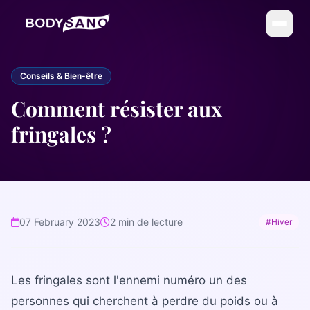
DIÉTÉTIQUE
Conseils & Bien-être
La Méthode BodySano
Comment résister aux
Calories par activité
fringales ?
Calories par aliment
My BodySano
ESTHÉTIQUE
07 February 2023
2 min de lecture
#Hiver
Soins esthétiques
Infrathérapie (Sauna Japonais)
Les fringales sont l'ennemi numéro un des
COMPLÉMENTS
personnes qui cherchent à perdre du poids ou à