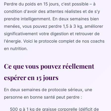
La gamme complète
Perdre du poids en 15 jours, c'est possible – à
La Diet Box
condition d'avoir des attentes réalistes et de s'y
prendre intelligemment. En deux semaines bien
BLOGSANO
menées, vous pouvez perdre 1,5 à 3 kg, améliorer
Magazine
significativement votre digestion et retrouver de
Minimag
l'énergie. Voici le protocole complet de nos coachs
en nutrition.
Recettes
FRANCHISE
Ce que vous pouvez réellement
Devenez franchisé(e)
espérer en 15 jours
Reconversion professionnelle
En deux semaines de protocole sérieux, une
Nos centres
personne en bonne santé peut perdre :
Contact
500 g à 1 kg de graisse corporelle (déficit de