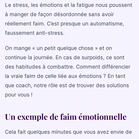
La gamme complète
Le stress, les émotions et la fatigue nous poussent
La Diet Box
à manger de façon désordonnée sans avoir
réellement faim. C’est presque un automatisme,
BLOGSANO
faussement anti-stress.
Magazine
On mange « un petit quelque chose » et on
Minimag
continue la journée. En cas de surpoids, ce sont
Recettes
des habitudes à combattre. Comment différencier
la vraie faim de celle liée aux émotions ? En tant
FRANCHISE
que coach, notre rôle est de trouver des solutions
Devenez franchisé(e)
pour vous !
Reconversion professionnelle
Un exemple de faim émotionnelle
Nos centres
Contact
Cela fait quelques minutes que vous avez envie de