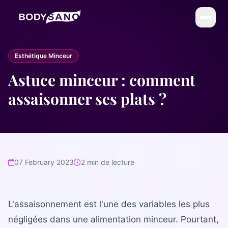
DIÉTÉTIQUE
Esthétique Minceur
La Méthode BodySano
Astuce minceur : comment
Calories par activité
assaisonner ses plats ?
Calories par aliment
My BodySano
ESTHÉTIQUE
07 February 2023
2 min de lecture
Soins esthétiques
Infrathérapie (Sauna Japonais)
L'assaisonnement est l'une des variables les plus
COMPLÉMENTS
négligées dans une alimentation minceur. Pourtant,