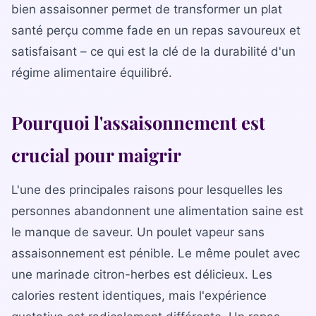
La gamme complète
bien assaisonner permet de transformer un plat
santé perçu comme fade en un repas savoureux et
La Diet Box
satisfaisant – ce qui est la clé de la durabilité d'un
BLOGSANO
régime alimentaire équilibré.
Magazine
Minimag
Pourquoi l'assaisonnement est
Recettes
crucial pour maigrir
FRANCHISE
L'une des principales raisons pour lesquelles les
Devenez franchisé(e)
personnes abandonnent une alimentation saine est
Reconversion professionnelle
le manque de saveur. Un poulet vapeur sans
assaisonnement est pénible. Le même poulet avec
Nos centres
une marinade citron-herbes est délicieux. Les
calories restent identiques, mais l'expérience
Contact