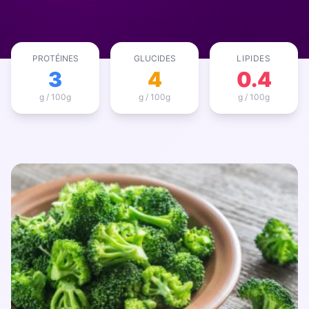
La gamme complète
La Diet Box
PROTÉINES
GLUCIDES
LIPIDES
BLOGSANO
3
4
0.4
Magazine
g / 100g
g / 100g
g / 100g
Minimag
Recettes
FRANCHISE
Devenez franchisé(e)
Reconversion professionnelle
Nos centres
Contact