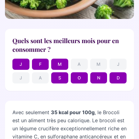
Bilan diététique
Quels sont les meilleurs mois pour en
consommer ?
J
F
M
A
M
J
J
A
S
O
N
D
Avec seulement
35 kcal pour 100g
, le Brocoli
est un aliment très peu calorique. Le brocoli est
un légume crucifère exceptionnellement riche en
vitamine C, en sulforaphane anticancéreux et en