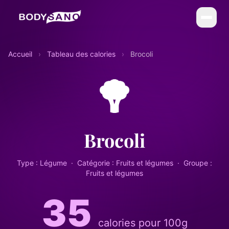
DIÉTÉTIQUE
Accueil
›
Tableau des calories
›
Brocoli
La Méthode BodySano
Calories par activité
Calories par aliment
My BodySano
Brocoli
ESTHÉTIQUE
Type : Légume · Catégorie : Fruits et légumes · Groupe :
Soins esthétiques
Fruits et légumes
Infrathérapie (Sauna Japonais)
35
COMPLÉMENTS
calories pour 100g