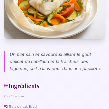
La gamme complète
La Diet Box
BLOGSANO
Magazine
Minimag
Recettes
Un plat sain et savoureux alliant le goût
délicat du cabillaud et la fraîcheur des
FRANCHISE
légumes, cuit à la vapeur dans une papillote.
Devenez franchisé(e)
Reconversion professionnelle
Ingrédients
Nos centres
Pour 2 portions
Contact
2 filets de cabillaud