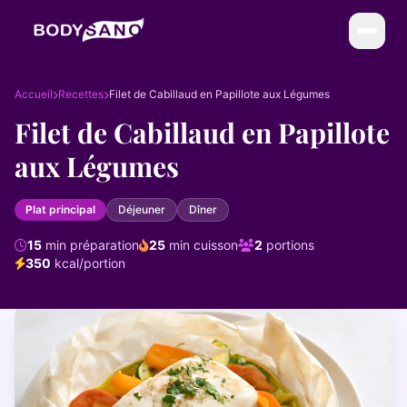
DIÉTÉTIQUE
Accueil
Recettes
Filet de Cabillaud en Papillote aux Légumes
La Méthode BodySano
Filet de Cabillaud en Papillote
Calories par activité
aux Légumes
Calories par aliment
Plat principal
Déjeuner
Dîner
My BodySano
15
min préparation
25
min cuisson
2
portions
350
kcal/portion
ESTHÉTIQUE
Soins esthétiques
Infrathérapie (Sauna Japonais)
COMPLÉMENTS