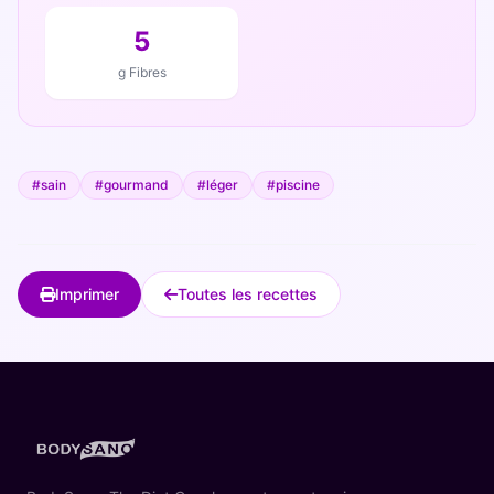
5
g Fibres
#sain
#gourmand
#léger
#piscine
Imprimer
Toutes les recettes