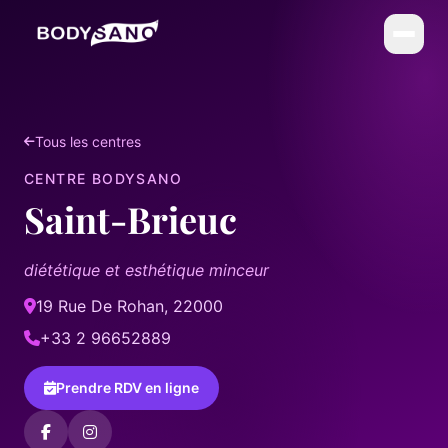
DIÉTÉTIQUE
La Méthode BodySano
Tous les centres
Calories par activité
CENTRE BODYSANO
Saint-Brieuc
Calories par aliment
My BodySano
diététique et esthétique minceur
ESTHÉTIQUE
19 Rue De Rohan, 22000
Soins esthétiques
+33 2 96652889
COMPLÉMENTS
Prendre RDV en ligne
La gamme complète