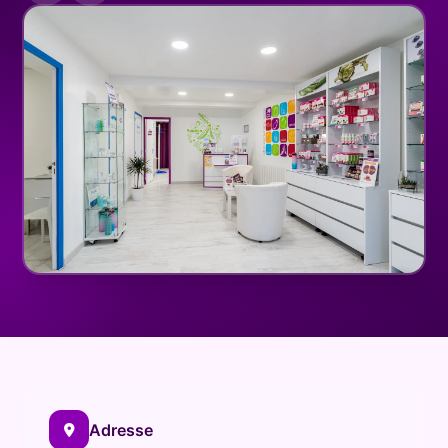
La Diet Box
BLOGSANO
Magazine
Minimag
Recettes
FRANCHISE
Devenez franchisé(e)
Reconversion professionnelle
Nos centres
Contact
Adresse
Bilan diététique