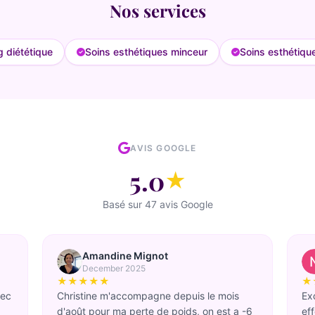
Nos services
 diététique
Soins esthétiques minceur
Soins esthétiqu
AVIS GOOGLE
5.0
★
Basé sur 47 avis Google
Amandine Mignot
December 2025
★★★★★
★
vec
Christine m'accompagne depuis le mois
Exc
d'août pour ma perte de poids, on est a -6
ef