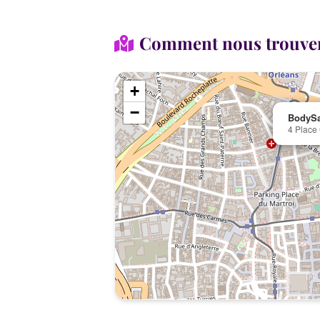
Comment nous trouve
+
−
BodySa
4 Place