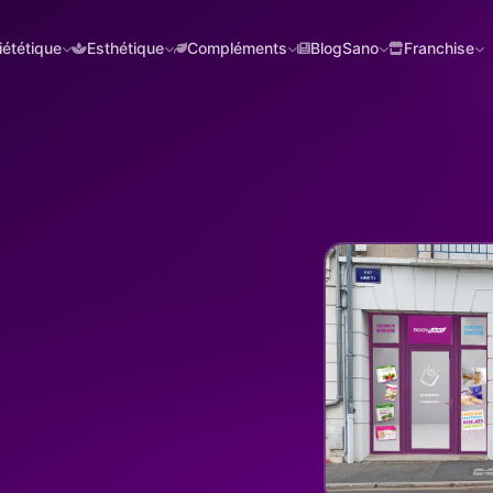
iététique
Esthétique
Compléments
BlogSano
Franchise