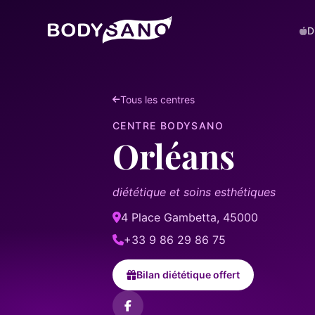
D
DIÉTÉTIQUE
Tous les centres
La Méthode BodySano
CENTRE BODYSANO
Calories par activité
Orléans
Calories par aliment
My BodySano
diététique et soins esthétiques
4 Place Gambetta, 45000
ESTHÉTIQUE
+33 9 86 29 86 75
Soins esthétiques
Bilan diététique offert
COMPLÉMENTS
La gamme complète