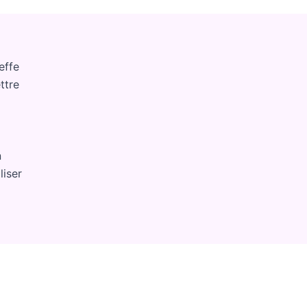
effe
ttre
n
liser