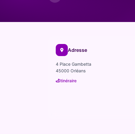
La Diet Box
BLOGSANO
Magazine
Minimag
Adresse
Recettes
4 Place Gambetta
45000 Orléans
FRANCHISE
Devenez franchisé(e)
Itinéraire
Reconversion professionnelle
Nos centres
Contact