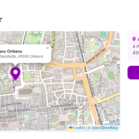
Bilan diététique
r
4 
×
no Orléans
45
 Gambetta, 45000 Orléans
Leaflet
|
©
OpenStreetMap