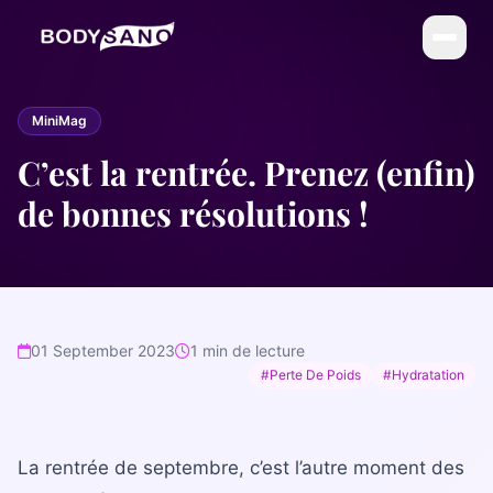
DIÉTÉTIQUE
MiniMag
La Méthode BodySano
C’est la rentrée. Prenez (enfin)
Calories par activité
de bonnes résolutions !
Calories par aliment
My BodySano
ESTHÉTIQUE
01 September 2023
1 min de lecture
Soins esthétiques
#Perte De Poids
#Hydratation
Infrathérapie (Sauna Japonais)
COMPLÉMENTS
La rentrée de septembre, c’est l’autre moment des