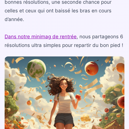
La gamme complète
bonnes résolutions, une seconde chance pour
celles et ceux qui ont baissé les bras en cours
La Diet Box
d’année.
BLOGSANO
Magazine
Dans notre minimag de rentrée
, nous partageons 6
résolutions ultra simples pour repartir du bon pied !
Minimag
Recettes
FRANCHISE
Devenez franchisé(e)
Reconversion professionnelle
Nos centres
Contact