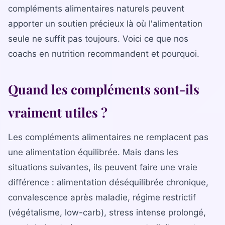
La gamme complète
compléments alimentaires naturels peuvent
La Diet Box
apporter un soutien précieux là où l'alimentation
seule ne suffit pas toujours. Voici ce que nos
BLOGSANO
coachs en nutrition recommandent et pourquoi.
Magazine
Minimag
Quand les compléments sont-ils
Recettes
vraiment utiles ?
FRANCHISE
Les compléments alimentaires ne remplacent pas
Devenez franchisé(e)
une alimentation équilibrée. Mais dans les
Reconversion professionnelle
situations suivantes, ils peuvent faire une vraie
différence : alimentation déséquilibrée chronique,
Nos centres
convalescence après maladie, régime restrictif
(végétalisme, low-carb), stress intense prolongé,
Contact