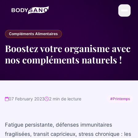
DIÉTÉTIQUE
Compléments Alimentaires
La Méthode BodySano
Boostez votre organisme avec
Calories par activité
nos compléments naturels !
Calories par aliment
My BodySano
ESTHÉTIQUE
07 February 2023
2 min de lecture
#Printemps
Soins esthétiques
Infrathérapie (Sauna Japonais)
Fatigue persistante, défenses immunitaires
COMPLÉMENTS
fragilisées, transit capricieux, stress chronique : les