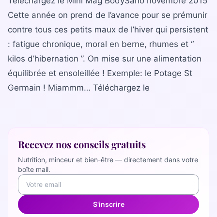
Téléchargez le Mini Mag BodySano novembre 2015
La gamme complète
Cette année on prend de l’avance pour se prémunir
La Diet Box
contre tous ces petits maux de l’hiver qui persistent
: fatigue chronique, moral en berne, rhumes et “
BLOGSANO
kilos d’hibernation ”. On mise sur une alimentation
Magazine
équilibrée et ensoleillée ! Exemple: le Potage St
Minimag
Germain ! Miammm… Téléchargez le
Recettes
FRANCHISE
Devenez franchisé(e)
Recevez nos conseils gratuits
Reconversion professionnelle
Nutrition, minceur et bien-être — directement dans votre
boîte mail.
Nos centres
Contact
S'inscrire