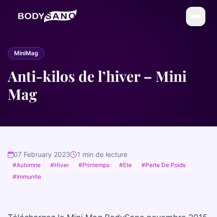
DIÉTÉTIQUE
MiniMag
La Méthode BodySano
Anti-kilos de l’hiver – Mini
Calories par activité
Mag
Calories par aliment
My BodySano
ESTHÉTIQUE
07 February 2023
1 min de lecture
Soins esthétiques
#Automne
#Hiver
#Printemps
#Ete
#Perte De Poids
#Immunite
Infrathérapie (Sauna Japonais)
COMPLÉMENTS