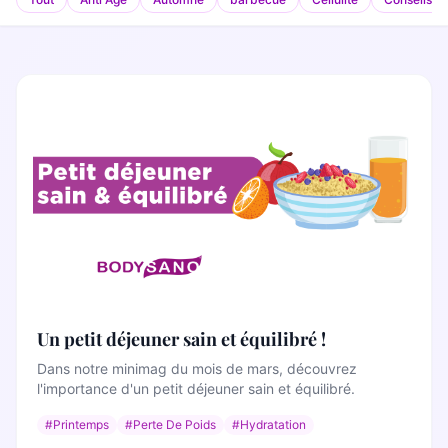
La gamme complète
La Diet Box
BLOGSANO
Magazine
Minimag
Recettes
FRANCHISE
Devenez franchisé(e)
Reconversion professionnelle
Un petit déjeuner sain et équilibré !
Dans notre minimag du mois de mars, découvrez
Nos centres
l'importance d'un petit déjeuner sain et équilibré.
Contact
#Printemps
#Perte De Poids
#Hydratation